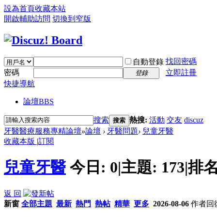
設為首頁
收藏本站
開啟輔助訪問
切換到窄版
找回密碼
自動登錄
密碼
立即註冊
登錄
快捷導航
論壇
BBS
搜索
熱搜:
活動
交友
discuz
搜索
牙醫醫療服務專精論壇
»
論壇
›
牙醫問題
›
兒童牙醫
收藏本版
|
訂閱
兒童牙醫
今日:
0
|
主題:
173
|
排名
返 回
新窗
全部主題
最新
熱門
熱帖
精華
更多
2026-08-06
作者
回