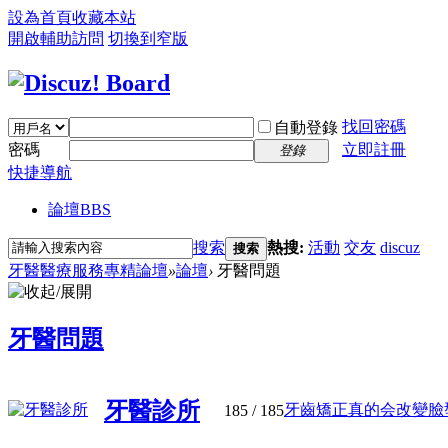
設為首頁
收藏本站
開啟輔助訪問
切換到窄版
找回密碼
自動登錄
密碼
立即註冊
登錄
快捷導航
論壇
BBS
搜索
熱搜:
活動
交友
discuz
搜索
牙醫醫療服務專精論壇
»
論壇
›
牙醫問題
牙醫問題
牙醫診所
牙齒矯正真的会改變臉型嗎
185
/ 185