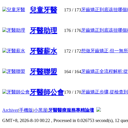
兒童牙醫
牙齒矯正到底该挂哪個科?
173
/ 173
牙醫助理
牙齒矯正到底该挂哪個科?
176
/ 176
牙醫薪水
想做牙齒矯正,但一無所知?
172
/ 172
牙醫聯盟
牙齒矯正全流程解析:從初
164
/ 164
牙醫師公會
牙齒矯正步骤,從檢查到结
170
/ 170
Archiver
|
手機版
|
小黑屋
|
牙醫醫療服務專精論壇
GMT+8, 2026-8-10 00:22
, Processed in 0.026753 second(s), 12 quer